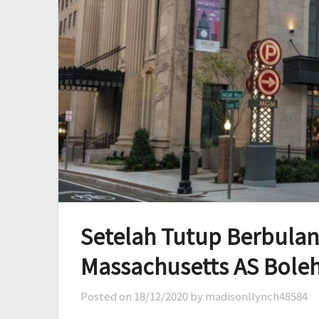
Setelah Tutup Berbulan
Massachusetts AS Bole
Posted on
18/12/2020
by madisonllynch48584