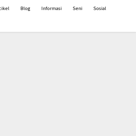
tikel
Blog
Informasi
Seni
Sosial