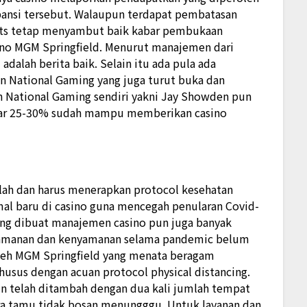
ansi tersebut. Walaupun terdapat pembatasan
etts tetap menyambut baik kabar pembukaan
asino MGM Springfield. Menurut manajemen dari
adalah berita baik. Selain itu ada pula ada
enn National Gaming yang juga turut buka dan
n National Gaming sendiri yakni Jay Showden pun
sar 25-30% sudah mampu memberikan casino
elah dan harus menerapkan protocol kesehatan
al baru di casino guna mencegah penularan Covid-
ang dibuat manajemen casino pun juga banyak
eamanan dan kenyamanan selama pandemic belum
 oleh MGM Springfield yang menata beragam
usus dengan acuan protocol physical distancing.
un telah ditambah dengan dua kali jumlah tempat
ra tamu tidak bosan menungggu. Untuk layanan dan