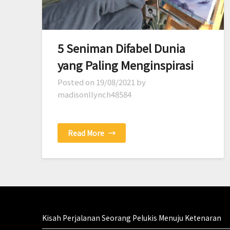
5 Seniman Difabel Dunia
yang Paling Menginspirasi
Posted on
19/08/2021
by
madisonllynch48584
Read More
→
Kisah Perjalanan Seorang Pelukis Menuju Ketenaran