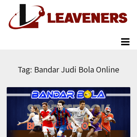
Skip
to
content
Tag:
Bandar Judi Bola Online