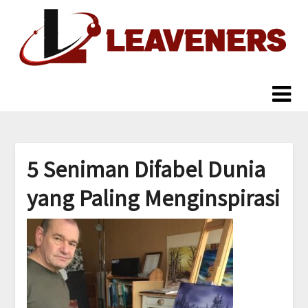
Skip
to
content
5 Seniman Difabel Dunia
yang Paling Menginspirasi